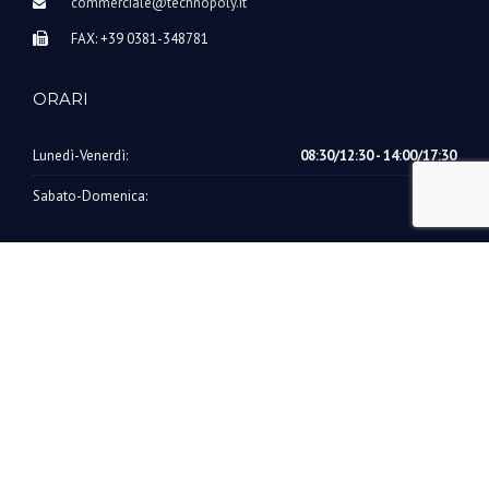
commerciale@technopoly.it
FAX: +39 0381-348781
ORARI
Lunedì-Venerdì:
08:30/12:30 - 14:00/17:30
Sabato-Domenica:
Chiuso
©2022 Technopoly S.r.l. | Capitale Soc. i.v. 10.400,00 € | Sede legale:
Via G. Trentani, 5 - 27036 Mortara (PV)
P.IVA 01757830185 - R.E.A. PV 219149 | PEC:
technopoly@certifymail.eu | Powered by
G&G Web Agency &
Communication
Prodotti
Contatti
Privacy Policy
Cookie Policy