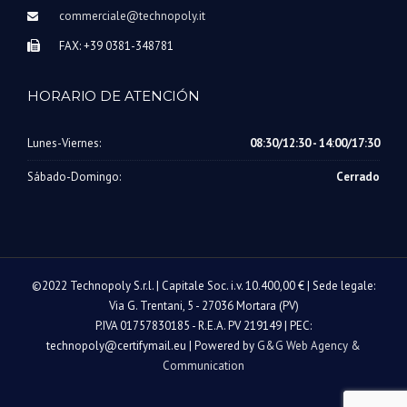
commerciale@technopoly.it
FAX: +39 0381-348781
HORARIO DE ATENCIÓN
Lunes-Viernes:
08:30/12:30 - 14:00/17:30
Sábado-Domingo:
Cerrado
©2022 Technopoly S.r.l. | Capitale Soc. i.v. 10.400,00 € | Sede legale:
Via G. Trentani, 5 - 27036 Mortara (PV)
P.IVA 01757830185 - R.E.A. PV 219149 | PEC:
technopoly@certifymail.eu | Powered by
G&G Web Agency &
Communication