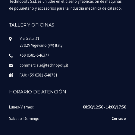
Technopoly S.r.l. es un líder en el diseño y fabricación de máquinas
de poliuretano y accesorios para la industria mecánica de calzado.
TALLER Y OFICINAS
Via Galli, 31
27029 Vigevano (PV) Italy
+39 0381-346377
commerciale@technopoly.it
FAX: +39 0381-348781
HORARIO DE ATENCIÓN
Lunes-Viernes:
08:30/12:30 - 14:00/17:30
Sábado-Domingo:
Cerrado